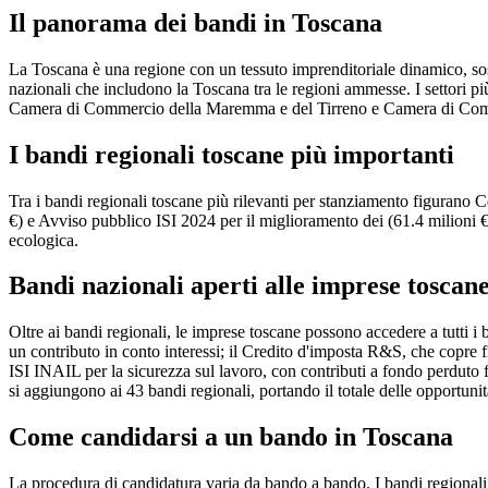
Il panorama dei bandi in Toscana
La Toscana è una regione con un tessuto imprenditoriale dinamico, sost
nazionali che includono la Toscana tra le regioni ammesse. I settori p
Camera di Commercio della Maremma e del Tirreno e Camera di Commer
I bandi regionali toscane più importanti
Tra i bandi regionali toscane più rilevanti per stanziamento figuran
€) e Avviso pubblico ISI 2024 per il miglioramento dei (61.4 milioni €
ecologica.
Bandi nazionali aperti alle imprese toscan
Oltre ai bandi regionali, le imprese toscane possono accedere a tutti i 
un contributo in conto interessi; il Credito d'imposta R&S, che copre fi
ISI INAIL per la sicurezza sul lavoro, con contributi a fondo perduto f
si aggiungono ai 43 bandi regionali, portando il totale delle opportunit
Come candidarsi a un bando in Toscana
La procedura di candidatura varia da bando a bando. I bandi regionali to