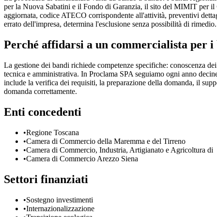
per la Nuova Sabatini e il Fondo di Garanzia, il sito del MIMIT per il
aggiornata, codice ATECO corrispondente all'attività, preventivi det
errato dell'impresa, determina l'esclusione senza possibilità di rimedio.
Perché affidarsi a un commercialista per i
La gestione dei bandi richiede competenze specifiche: conoscenza dei 
tecnica e amministrativa. In Proclama SPA seguiamo ogni anno decine di 
include la verifica dei requisiti, la preparazione della domanda, il supp
domanda correttamente.
Enti concedenti
•
Regione Toscana
•
Camera di Commercio della Maremma e del Tirreno
•
Camera di Commercio, Industria, Artigianato e Agricoltura di
•
Camera di Commercio Arezzo Siena
Settori finanziati
•
Sostegno investimenti
•
Internazionalizzazione