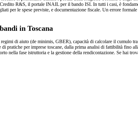
 Credito R&S, il portale INAIL per il bando ISI. In tutti i casi, è fond
tagliati per le spese previste, e documentazione fiscale. Un errore fo
 bandi in Toscana
regimi di aiuto (de minimis, GBER), capacità di calcolare il cumulo tr
pratiche per imprese toscane, dalla prima analisi di fattibilità fino alla
orto nella fase istruttoria e la gestione della rendicontazione. Se hai trov