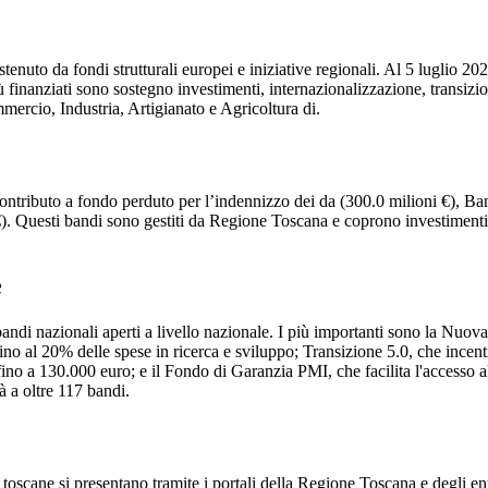
enuto da fondi strutturali europei e iniziative regionali. Al 5 luglio 20
iù finanziati sono sostegno investimenti, internazionalizzazione, transiz
cio, Industria, Artigianato e Agricoltura di.
o Contributo a fondo perduto per l’indennizzo dei da (300.0 milioni €
). Questi bandi sono gestiti da Regione Toscana e coprono investimenti 
e
bandi nazionali aperti a livello nazionale. I più importanti sono la Nuov
no al 20% delle spese in ricerca e sviluppo; Transizione 5.0, che incenti
ino a 130.000 euro; e il Fondo di Garanzia PMI, che facilita l'accesso al
à a oltre 117 bandi.
scane si presentano tramite i portali della Regione Toscana e degli enti l