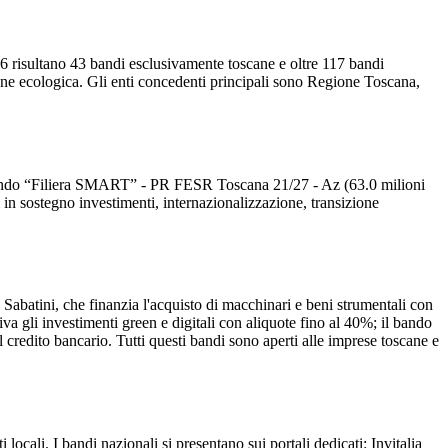
26 risultano 43 bandi esclusivamente toscane e oltre 117 bandi
ione ecologica. Gli enti concedenti principali sono Regione Toscana,
), Bando “Filiera SMART” - PR FESR Toscana 21/27 - Az (63.0 milioni
in sostegno investimenti, internazionalizzazione, transizione
a Sabatini, che finanzia l'acquisto di macchinari e beni strumentali con
va gli investimenti green e digitali con aliquote fino al 40%; il bando
 credito bancario. Tutti questi bandi sono aperti alle imprese toscane e
ocali. I bandi nazionali si presentano sui portali dedicati: Invitalia