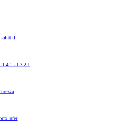
subiti d
1.4.1 - 1.3.2.1
icurezza
orto infer