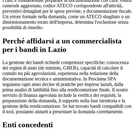
i casi, è fondamentale preparare la documentazione con cura: visura
camerale aggiornata, codice ATECO corrispondente all'attività,
preventivi dettagliati per le spese previste, e documentazione fiscale.
Un errore formale nella domanda, come un ATECO sbagliato o un
dimensionamento errato dell'impresa, determina l'esclusione senza
possibilità di rimedio.
Perché affidarsi a un commercialista
per i bandi in Lazio
La gestione dei bandi richiede competenze specifiche: conoscenza
dei regimi di aiuto (de minimis, GBER), capacità di calcolare il
cumulo tra più agevolazioni, esperienza nella redazione della
documentazione tecnica e amministrativa. In Proclama SPA
seguiamo ogni anno decine di pratiche per imprese laziali, dalla
prima analisi di fattibilità fino alla rendicontazione finale. Il nostro
servizio di finanza agevolata include la verifica dei requisiti, la
preparazione della domanda, il supporto nella fase istruttoria e la
gestione della rendicontazione. Se hai trovato bandi compatibili con
il tool, possiamo aiutarti a presentare la domanda correttamente.
Enti concedenti