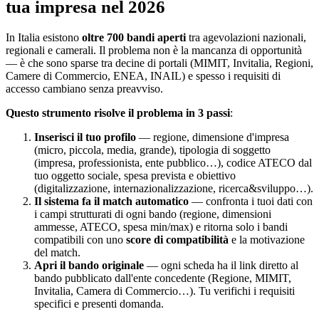
tua impresa nel 2026
In Italia esistono
oltre 700 bandi aperti
tra agevolazioni nazionali,
regionali e camerali. Il problema non è la mancanza di opportunità
— è che sono sparse tra decine di portali (MIMIT, Invitalia, Regioni,
Camere di Commercio, ENEA, INAIL) e spesso i requisiti di
accesso cambiano senza preavviso.
Questo strumento risolve il problema in 3 passi
:
Inserisci il tuo profilo
— regione, dimensione d'impresa
(micro, piccola, media, grande), tipologia di soggetto
(impresa, professionista, ente pubblico…), codice ATECO dal
tuo oggetto sociale, spesa prevista e obiettivo
(digitalizzazione, internazionalizzazione, ricerca&sviluppo…).
Il sistema fa il match automatico
— confronta i tuoi dati con
i campi strutturati di ogni bando (regione, dimensioni
ammesse, ATECO, spesa min/max) e ritorna solo i bandi
compatibili con uno
score di compatibilità
e la motivazione
del match.
Apri il bando originale
— ogni scheda ha il link diretto al
bando pubblicato dall'ente concedente (Regione, MIMIT,
Invitalia, Camera di Commercio…). Tu verifichi i requisiti
specifici e presenti domanda.