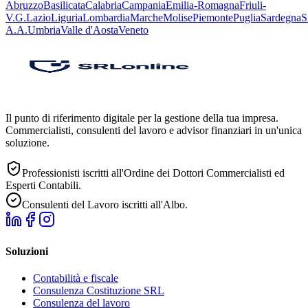
Abruzzo
Basilicata
Calabria
Campania
Emilia-Romagna
Friuli-
V.G.
Lazio
Liguria
Lombardia
Marche
Molise
Piemonte
Puglia
Sardegna
S
A.A.
Umbria
Valle d'Aosta
Veneto
Il punto di riferimento digitale per la gestione della tua impresa.
Commercialisti, consulenti del lavoro e advisor finanziari in un'unica
soluzione.
Professionisti iscritti all'Ordine dei Dottori Commercialisti ed
Esperti Contabili.
Consulenti del Lavoro iscritti all'Albo.
Soluzioni
Contabilità e fiscale
Consulenza Costituzione SRL
Consulenza del lavoro