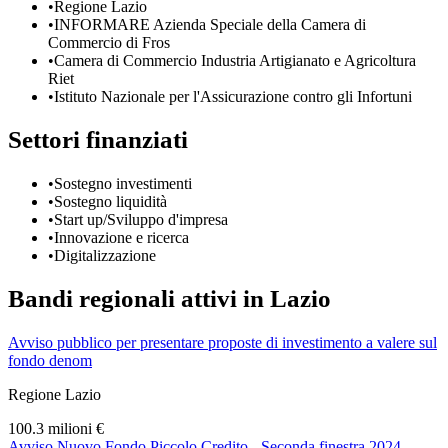
•
Regione Lazio
•
INFORMARE Azienda Speciale della Camera di
Commercio di Fros
•
Camera di Commercio Industria Artigianato e Agricoltura
Riet
•
Istituto Nazionale per l'Assicurazione contro gli Infortuni
Settori finanziati
•
Sostegno investimenti
•
Sostegno liquidità
•
Start up/Sviluppo d'impresa
•
Innovazione e ricerca
•
Digitalizzazione
Bandi regionali attivi in
Lazio
Avviso pubblico per presentare proposte di investimento a valere sul
fondo denom
Regione Lazio
100.3 milioni €
Avviso Nuovo Fondo Piccolo Credito - Seconda finestra 2024