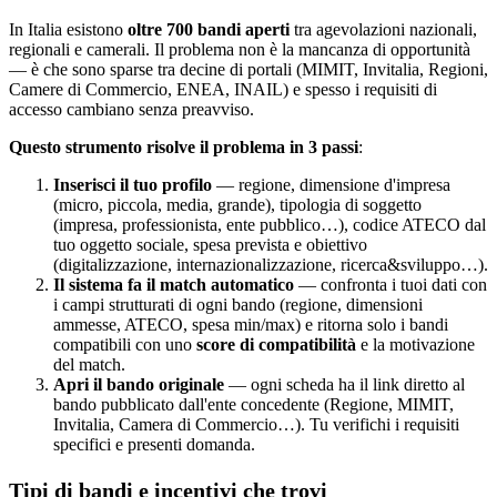
In Italia esistono
oltre 700 bandi aperti
tra agevolazioni nazionali,
regionali e camerali. Il problema non è la mancanza di opportunità
— è che sono sparse tra decine di portali (MIMIT, Invitalia, Regioni,
Camere di Commercio, ENEA, INAIL) e spesso i requisiti di
accesso cambiano senza preavviso.
Questo strumento risolve il problema in 3 passi
:
Inserisci il tuo profilo
— regione, dimensione d'impresa
(micro, piccola, media, grande), tipologia di soggetto
(impresa, professionista, ente pubblico…), codice ATECO dal
tuo oggetto sociale, spesa prevista e obiettivo
(digitalizzazione, internazionalizzazione, ricerca&sviluppo…).
Il sistema fa il match automatico
— confronta i tuoi dati con
i campi strutturati di ogni bando (regione, dimensioni
ammesse, ATECO, spesa min/max) e ritorna solo i bandi
compatibili con uno
score di compatibilità
e la motivazione
del match.
Apri il bando originale
— ogni scheda ha il link diretto al
bando pubblicato dall'ente concedente (Regione, MIMIT,
Invitalia, Camera di Commercio…). Tu verifichi i requisiti
specifici e presenti domanda.
Tipi di bandi e incentivi che trovi