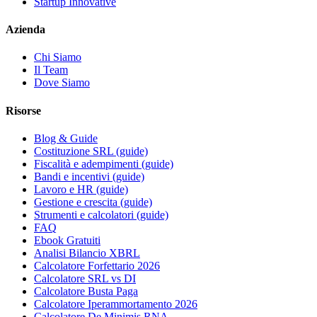
Startup Innovative
Azienda
Chi Siamo
Il Team
Dove Siamo
Risorse
Blog & Guide
Costituzione SRL (guide)
Fiscalità e adempimenti (guide)
Bandi e incentivi (guide)
Lavoro e HR (guide)
Gestione e crescita (guide)
Strumenti e calcolatori (guide)
FAQ
Ebook Gratuiti
Analisi Bilancio XBRL
Calcolatore Forfettario 2026
Calcolatore SRL vs DI
Calcolatore Busta Paga
Calcolatore Iperammortamento 2026
Calcolatore De Minimis RNA