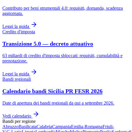
Contributo per beni strumentali 4.0: requisiti, domanda, scadenza
aggiornata.
Leggi la guida
Credito d'imposta
Transizione 5.0 — decreto attuativo
63 miliardi di credito d'imposta sbloccati: requisiti, cumulabilità e
prenotazione.
Leggi la guida
Bandi regionali
Calendario bandi Sicilia PR FESR 2026
Date di apertura dei bandi regionali da qui a settembre 2026.
Vedi calendario
Bandi per regione
Abruzzo
Basilicata
Calabria
Campania
Emilia-Romagna
Friuli-
V.G.
Lazio
Liguria
Lombardia
Marche
Molise
Piemonte
Puglia
Sardegna
S