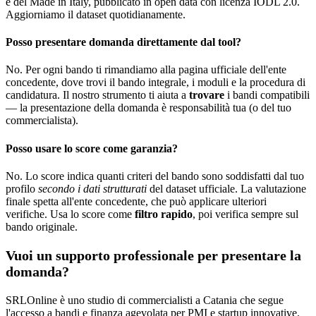
e del Made in Italy, pubblicato in open data con licenza IODL 2.0.
Aggiorniamo il dataset quotidianamente.
Posso presentare domanda direttamente dal tool?
No. Per ogni bando ti rimandiamo alla pagina ufficiale dell'ente
concedente, dove trovi il bando integrale, i moduli e la procedura di
candidatura. Il nostro strumento ti aiuta a
trovare
i bandi compatibili
— la presentazione della domanda è responsabilità tua (o del tuo
commercialista).
Posso usare lo score come garanzia?
No. Lo score indica quanti criteri del bando sono soddisfatti dal tuo
profilo
secondo i dati strutturati
del dataset ufficiale. La valutazione
finale spetta all'ente concedente, che può applicare ulteriori
verifiche. Usa lo score come
filtro rapido
, poi verifica sempre sul
bando originale.
Vuoi un supporto professionale per presentare la
domanda?
SRLOnline è uno studio di commercialisti a Catania che segue
l'accesso a bandi e finanza agevolata per PMI e startup innovative.