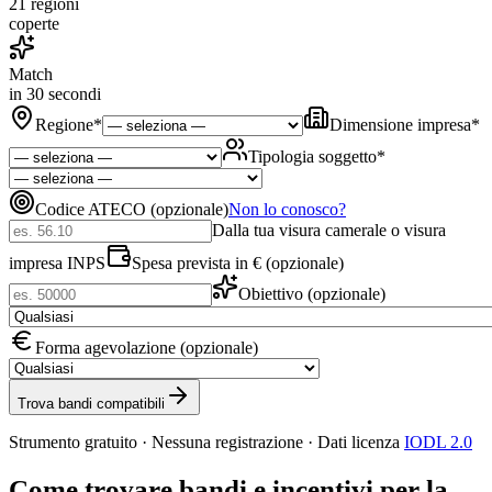
21 regioni
coperte
Match
in 30 secondi
Regione
*
Dimensione impresa
*
Tipologia soggetto
*
Codice ATECO (opzionale)
Non lo conosco?
Dalla tua visura camerale o visura
impresa INPS
Spesa prevista in € (opzionale)
Obiettivo (opzionale)
Forma agevolazione (opzionale)
Trova bandi compatibili
Strumento gratuito · Nessuna registrazione · Dati licenza
IODL 2.0
Come trovare bandi e incentivi per la