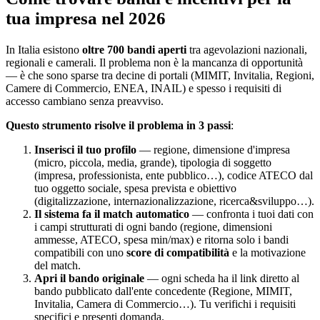
tua impresa nel 2026
In Italia esistono
oltre 700 bandi aperti
tra agevolazioni nazionali,
regionali e camerali. Il problema non è la mancanza di opportunità
— è che sono sparse tra decine di portali (MIMIT, Invitalia, Regioni,
Camere di Commercio, ENEA, INAIL) e spesso i requisiti di
accesso cambiano senza preavviso.
Questo strumento risolve il problema in 3 passi
:
Inserisci il tuo profilo
— regione, dimensione d'impresa
(micro, piccola, media, grande), tipologia di soggetto
(impresa, professionista, ente pubblico…), codice ATECO dal
tuo oggetto sociale, spesa prevista e obiettivo
(digitalizzazione, internazionalizzazione, ricerca&sviluppo…).
Il sistema fa il match automatico
— confronta i tuoi dati con
i campi strutturati di ogni bando (regione, dimensioni
ammesse, ATECO, spesa min/max) e ritorna solo i bandi
compatibili con uno
score di compatibilità
e la motivazione
del match.
Apri il bando originale
— ogni scheda ha il link diretto al
bando pubblicato dall'ente concedente (Regione, MIMIT,
Invitalia, Camera di Commercio…). Tu verifichi i requisiti
specifici e presenti domanda.