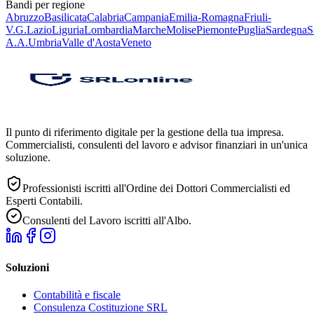
Bandi per regione
Abruzzo
Basilicata
Calabria
Campania
Emilia-Romagna
Friuli-
V.G.
Lazio
Liguria
Lombardia
Marche
Molise
Piemonte
Puglia
Sardegna
S
A.A.
Umbria
Valle d'Aosta
Veneto
Il punto di riferimento digitale per la gestione della tua impresa.
Commercialisti, consulenti del lavoro e advisor finanziari in un'unica
soluzione.
Professionisti iscritti all'Ordine dei Dottori Commercialisti ed
Esperti Contabili.
Consulenti del Lavoro iscritti all'Albo.
Soluzioni
Contabilità e fiscale
Consulenza Costituzione SRL