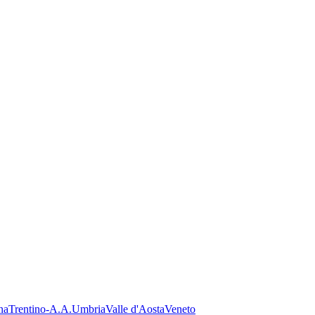
na
Trentino-A.A.
Umbria
Valle d'Aosta
Veneto