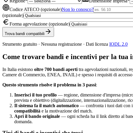
Regione
*
Dimensione impresa
*
Codice ATECO (opzionale)
Non lo conosco?
(opzionale)
Forma agevolazione (opzionale)
Trova bandi compatibili
Strumento gratuito · Nessuna registrazione · Dati licenza
IODL 2.0
Come trovare bandi e incentivi per la tua 
In Italia esistono
oltre 700 bandi aperti
tra agevolazioni nazionali, r
Camere di Commercio, ENEA, INAIL) e spesso i requisiti di accesso
Questo strumento risolve il problema in 3 passi
:
Inserisci il tuo profilo
— regione, dimensione d'impresa (micro, 
prevista e obiettivo (digitalizzazione, internazionalizzazione, 
Il sistema fa il match automatico
— confronta i tuoi dati con 
compatibilità
e la motivazione del match.
Apri il bando originale
— ogni scheda ha il link diretto al ban
domanda.
Tipi di bandi e incentivi che trovi