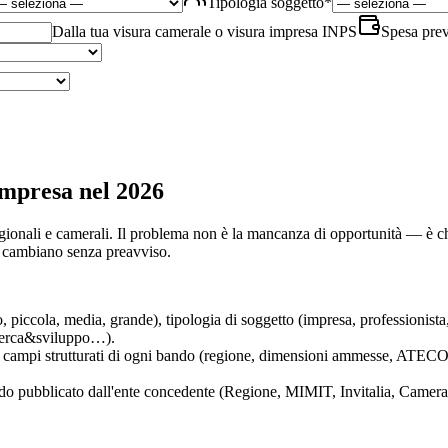
Tipologia soggetto
*
Dalla tua visura camerale o visura impresa INPS
Spesa prev
impresa nel 2026
egionali e camerali. Il problema non è la mancanza di opportunità — è ch
 cambiano senza preavviso.
piccola, media, grande), tipologia di soggetto (impresa, professionis
ricerca&sviluppo…).
i campi strutturati di ogni bando (regione, dimensioni ammesse, ATECO,
do pubblicato dall'ente concedente (Regione, MIMIT, Invitalia, Camera d