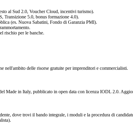
esto al Sud 2.0, Voucher Cloud, incentivi turismo).
, Transizione 5.0, bonus formazione 4.0).
bblica (es. Nuova Sabatini, Fondo di Garanzia PMI).
erammortamento.
l rischio per le banche.
e nell'ambito delle risorse gratuite per imprenditori e commercialisti.
e del Made in Italy, pubblicato in open data con licenza IODL 2.0. Aggio
ente, dove trovi il bando integrale, i moduli e la procedura di candidatu
ista).