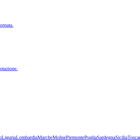
ornata.
notazione.
o
Liguria
Lombardia
Marche
Molise
Piemonte
Puglia
Sardegna
Sicilia
Tosca