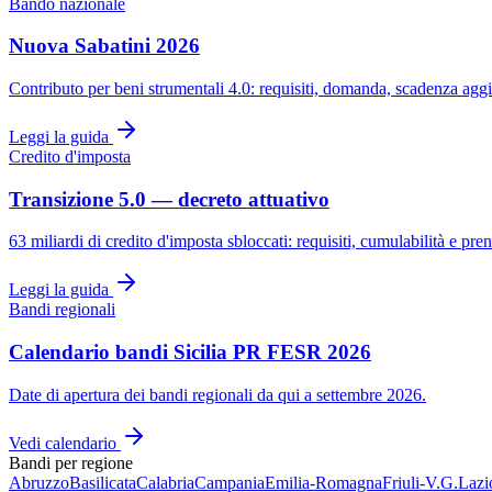
Bando nazionale
Nuova Sabatini 2026
Contributo per beni strumentali 4.0: requisiti, domanda, scadenza aggi
Leggi la guida
Credito d'imposta
Transizione 5.0 — decreto attuativo
63 miliardi di credito d'imposta sbloccati: requisiti, cumulabilità e pre
Leggi la guida
Bandi regionali
Calendario bandi Sicilia PR FESR 2026
Date di apertura dei bandi regionali da qui a settembre 2026.
Vedi calendario
Bandi per regione
Abruzzo
Basilicata
Calabria
Campania
Emilia-Romagna
Friuli-V.G.
Lazi