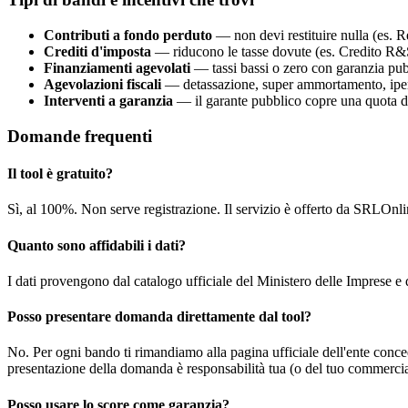
Contributi a fondo perduto
— non devi restituire nulla (es. R
Crediti d'imposta
— riducono le tasse dovute (es. Credito R&S
Finanziamenti agevolati
— tassi bassi o zero con garanzia pu
Agevolazioni fiscali
— detassazione, super ammortamento, ip
Interventi a garanzia
— il garante pubblico copre una quota de
Domande frequenti
Il tool è gratuito?
Sì, al 100%. Non serve registrazione. Il servizio è offerto da SRLOnlin
Quanto sono affidabili i dati?
I dati provengono dal catalogo ufficiale del Ministero delle Imprese 
Posso presentare domanda direttamente dal tool?
No. Per ogni bando ti rimandiamo alla pagina ufficiale dell'ente conced
presentazione della domanda è responsabilità tua (o del tuo commercial
Posso usare lo score come garanzia?