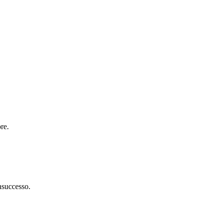
re.
insuccesso.