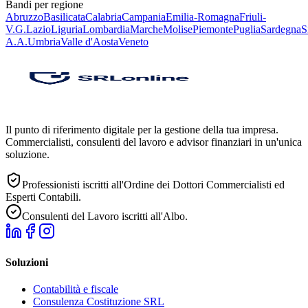
Bandi per regione
Abruzzo
Basilicata
Calabria
Campania
Emilia-Romagna
Friuli-
V.G.
Lazio
Liguria
Lombardia
Marche
Molise
Piemonte
Puglia
Sardegna
S
A.A.
Umbria
Valle d'Aosta
Veneto
Il punto di riferimento digitale per la gestione della tua impresa.
Commercialisti, consulenti del lavoro e advisor finanziari in un'unica
soluzione.
Professionisti iscritti all'Ordine dei Dottori Commercialisti ed
Esperti Contabili.
Consulenti del Lavoro iscritti all'Albo.
Soluzioni
Contabilità e fiscale
Consulenza Costituzione SRL