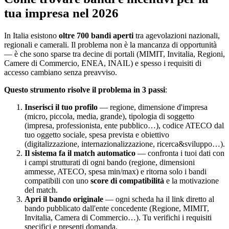
tua impresa nel 2026
In Italia esistono
oltre 700 bandi aperti
tra agevolazioni nazionali,
regionali e camerali. Il problema non è la mancanza di opportunità
— è che sono sparse tra decine di portali (MIMIT, Invitalia, Regioni,
Camere di Commercio, ENEA, INAIL) e spesso i requisiti di
accesso cambiano senza preavviso.
Questo strumento risolve il problema in 3 passi
:
Inserisci il tuo profilo
— regione, dimensione d'impresa
(micro, piccola, media, grande), tipologia di soggetto
(impresa, professionista, ente pubblico…), codice ATECO dal
tuo oggetto sociale, spesa prevista e obiettivo
(digitalizzazione, internazionalizzazione, ricerca&sviluppo…).
Il sistema fa il match automatico
— confronta i tuoi dati con
i campi strutturati di ogni bando (regione, dimensioni
ammesse, ATECO, spesa min/max) e ritorna solo i bandi
compatibili con uno
score di compatibilità
e la motivazione
del match.
Apri il bando originale
— ogni scheda ha il link diretto al
bando pubblicato dall'ente concedente (Regione, MIMIT,
Invitalia, Camera di Commercio…). Tu verifichi i requisiti
specifici e presenti domanda.