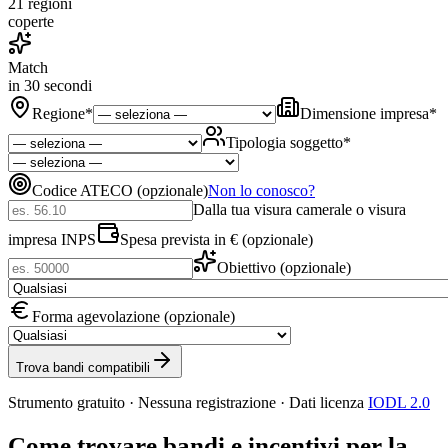
21 regioni
coperte
Match
in 30 secondi
Regione
*
Dimensione impresa
*
Tipologia soggetto
*
Codice ATECO (opzionale)
Non lo conosco?
Dalla tua visura camerale o visura
impresa INPS
Spesa prevista in € (opzionale)
Obiettivo (opzionale)
Forma agevolazione (opzionale)
Trova bandi compatibili
Strumento gratuito · Nessuna registrazione · Dati licenza
IODL 2.0
Come trovare bandi e incentivi per la